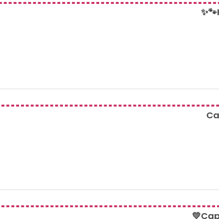
✨🐾
Ca
💛Cap