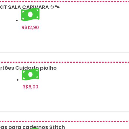
KIT SALA CAPIVARA ✨🐾
R$
12,90
Adicionar ao carrinho
rtões Cuidado piolho
R$
6,00
Adicionar ao carrinho
as para cadernos Stitch