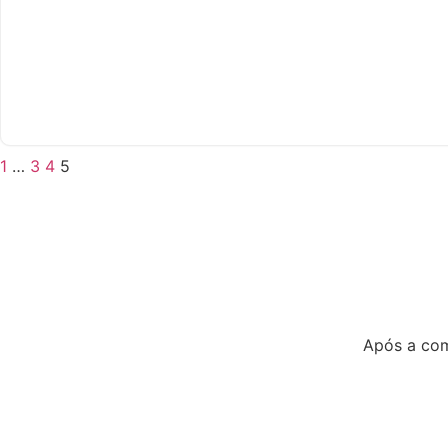
1
…
3
4
5
Após a comp