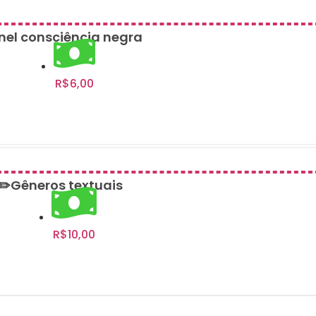
nel consciência negra
R$
6,00
Adicionar ao carrinho
✏️Gêneros textuais
R$
10,00
Adicionar ao carrinho