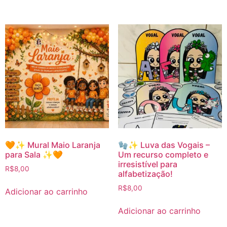
🧡✨ Mural Maio Laranja
🧤✨ Luva das Vogais –
para Sala ✨🧡
Um recurso completo e
irresistível para
R$
8,00
alfabetização!
R$
8,00
Adicionar ao carrinho
Adicionar ao carrinho